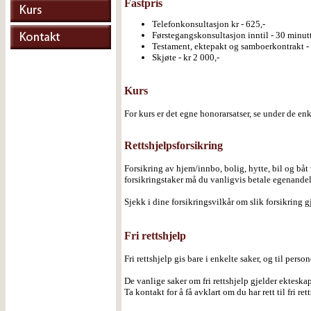
Fastpris
Telefonkonsultasjon kr - 625,-
Førstegangskonsultasjon inntil - 30 minutt
Testament, ektepakt og samboerkontrakt - 
Skjøte - kr 2 000,-
Kurs
For kurs er det egne honorarsatser, se under de enk
Rettshjelpsforsikring
Forsikring av hjem/innbo, bolig, hytte, bil og båt
forsikringstaker må du vanligvis betale egenande
Sjekk i dine forsikringsvilkår om slik forsikring gj
Fri rettshjelp
Fri rettshjelp gis bare i enkelte saker, og til pers
De vanlige saker om fri rettshjelp gjelder ekteskap
Ta kontakt for å få avklart om du har rett til fri ret